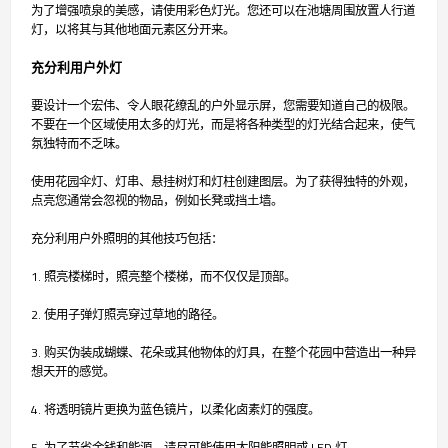
为了增强喷泉的美感，请使用彩色灯光。您还可以在池塘周围放置人行道
灯，以将其与其他地面元素区分开来。
充分利用户外灯
要设计一个宏伟、令人眼花缭乱的户外显示屏，您需要知道自己的极限。
不要在一个区域使用太多的灯光，而是将各种类型的灯光结合起来，使气
氛独特而不乏味。
使用花园伞灯、灯串、悬挂树灯和灯柱创建图层。为了获得独特的外观，
点亮您通常会忽视的物品，例如长凳或挡土墙。
充分利用户外照明的其他技巧包括：
1. 照亮楼梯时，照亮整个楼梯，而不仅仅是顶部。
2. 使用子弹灯照亮穿过草地的路径。
3. 购买伪装成蝴蝶、花朵或其他物体的灯具，在整个花园中营造出一种异
想天开的感觉。
4. 将透明镜片更换为蓝色镜片，以柔化卤素灯的强度。
5. 为了节省金钱和能源，请尽可能使用太阳能照明或 LED 灯。