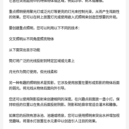
它旨在突出庭院中的特殊物体或区域，例如凉亭、树木或雕像。
重点照明使用聚光灯或泛光灯等更亮的灯光来控制光束，从而产生戏剧性
的效果。您可以在树上放置灯光或使用嵌入式照明来创造您想要的外观。
要创建重点照明，您可以利用以下不同的技术：
交叉照明从不同角度照亮物体
从下面突出显示功能
筒灯将广泛的光线投射到特定区域或元素上
月光作为筒灯使用，但光线柔和
另一种有趣的照明技术是剪影，它涉及使用放置在要形成剪影的物体后面
的弱光。将光线从物体后面向外引导。
您还可以使用阴影投射来创建相同的深度。在兴趣点前面放一盏小灯。保
持较低的位置以在焦点后面投射阴影。阴影和轮廓非常适合灌木和雕像。
如果您的后院有游泳池、池塘或喷泉，您可以使用照明来突出水并增加视
觉趣味。将潜水灯放置在水元素中以创造引人注目的效果。