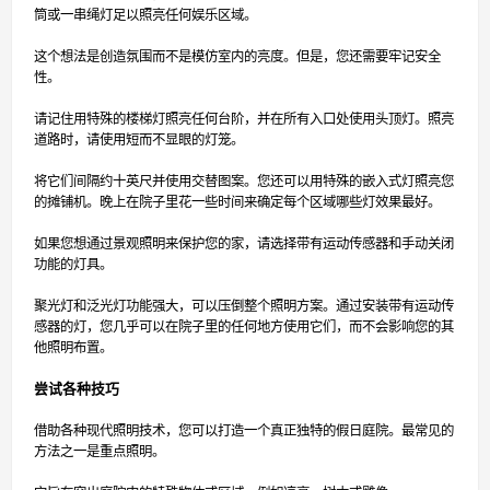
筒或一串绳灯足以照亮任何娱乐区域。
这个想法是创造氛围而不是模仿室内的亮度。但是，您还需要牢记安全
性。
请记住用特殊的楼梯灯照亮任何台阶，并在所有入口处使用头顶灯。照亮
道路时，请使用短而不显眼的灯笼。
将它们间隔约十英尺并使用交替图案。您还可以用特殊的嵌入式灯照亮您
的摊铺机。晚上在院子里花一些时间来确定每个区域哪些灯效果最好。
如果您想通过景观照明来保护您的家，请选择带有运动传感器和手动关闭
功能的灯具。
聚光灯和泛光灯功能强大，可以压倒整个照明方案。通过安装带有运动传
感器的灯，您几乎可以在院子里的任何地方使用它们，而不会影响您的其
他照明布置。
尝试各种技巧
借助各种现代照明技术，您可以打造一个真正独特的假日庭院。最常见的
方法之一是重点照明。