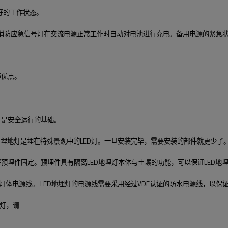
好的工作状态。
自动消防应急信号灯在交流电源正常工作时自动对电池进行充电。备用电源的紧急
等优点。
，是安全运行的基础。
ED埋地灯是埋在特殊景观中的LED灯。一旦安装完毕，需要安装的部件就更少
将预埋件固定。预埋件具有隔离LED地埋灯本体与土壤的功能，可以保证LED地
入和灯体电源线。 LED地埋灯的电源线需要采用经过VDE认证的防水电源线，以保
灯，请