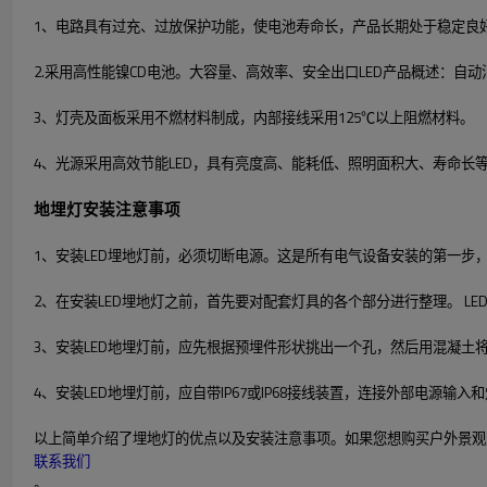
1、电路具有过充、过放保护功能，使电池寿命长，产品长期处于稳定良
2.采用高性能镍CD电池。大容量、高效率、安全出口LED产品概述：
3、灯壳及面板采用不燃材料制成，内部接线采用125℃以上阻燃材料。
4、光源采用高效节能LED，具有亮度高、能耗低、照明面积大、寿命长
地埋灯安装注意事项
1、安装LED埋地灯前，必须切断电源。这是所有电气设备安装的第一步
2、在安装LED埋地灯之前，首先要对配套灯具的各个部分进行整理。 L
3、安装LED地埋灯前，应先根据预埋件形状挑出一个孔，然后用混凝土
4、安装LED地埋灯前，应自带IP67或IP68接线装置，连接外部电源输
以上简单介绍了埋地灯的优点以及安装注意事项。如果您想购买户外景观
联系我们
。