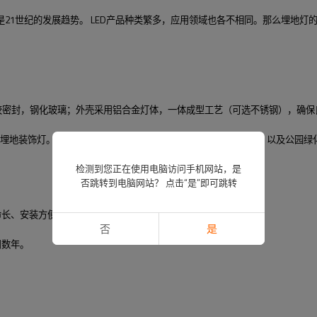
，是21世纪的发展趋势。 LED产品种类繁多，应用领域也各不相同。那么埋地
硅胶密封，钢化玻璃；外壳采用铝合金灯体，一体成型工艺（可选不锈钢），确保
的新型埋地装饰灯。广泛应用于广场、户外公园、休闲场所等户外照明，以及公园
检测到您正在使用电脑访问手机网站，是
否跳转到电脑网站？ 点击“是”即可跳转
命长、安装方便、外形美观、防漏、防水。
否
是
用数年。