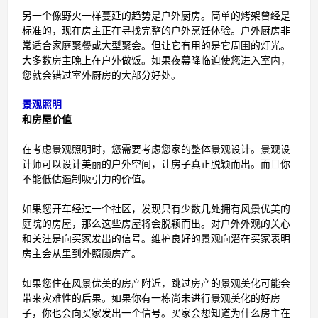
另一个像野火一样蔓延的趋势是户外厨房。简单的烤架曾经是
标准的，现在房主正在寻找完整的户外烹饪体验。户外厨房非
常适合家庭聚餐或大型聚会。但让它有用的是它周围的灯光。
大多数房主晚上在户外做饭。如果夜幕降临迫使您进入室内，
您就会错过室外厨房的大部分好处。
景观照明
和房屋价值
在考虑景观照明时，您需要考虑您家的整体景观设计。景观设
计师可以设计美丽的户外空间，让房子真正脱颖而出。而且你
不能低估遏制吸引力的价值。
如果您开车经过一个社区，发现只有少数几处拥有风景优美的
庭院的房屋，那么这些房屋将会脱颖而出。对户外外观的关心
和关注是向买家发出的信号。维护良好的景观向潜在买家表明
房主会从里到外照顾房产。
如果您住在风景优美的房产附近，跳过房产的景观美化可能会
带来灾难性的后果。如果你有一栋尚未进行景观美化的好房
子，你也会向买家发出一个信号。买家会想知道为什么房主在