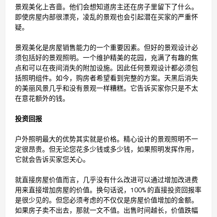
景观美化上吝啬。他们会想知道房主还在房子里留下了什么。
即使房屋内部很漂亮，凌乱的景观也会引起潜在买家的严重怀
疑。
景观美化是房屋销售能力的一个重要因素。但好的景观设计必
须包括好的景观照明。一个维护精美的花园，充满了有趣的焦
点和可以在夜间消失的附加设施。因此任何景观设计都必须包
括照明组件。如今，购房者希望看到完整的方案。天黑后消失
的美丽风景几乎和没有景观一样糟糕。它告诉买家你只是不太
在意花额外的钱。
投资回报
户外照明最大的优势其实就是价格。精心设计的景观照明不一
定很昂贵。但无论您花多少钱或多少钱，如果照明发挥作用，
它就会告诉买家您关心。
就直接房屋价值而言，几乎没有什么改进可以通过增加改进费
用来直接增加房屋的价值。换句话说，100% 的直接投资回报率
是很少见的。但您必须考虑的不仅仅是房屋价值增加的金额。
如果房子卖不出去，那就一文不值。出售时间越长，价值跌幅