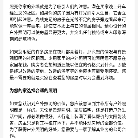
照亮你家的外墙就是为了吸引人们的注意。潜在买家晚上开车
经过您的社区。如果你的房子因为有灯光而引人注目，它会立
即引起注意。光线充足的房子在光线不足的房子旁边看起来可
能就像一座豪宅，即使它本质上与它的邻居相同。精心设计的
户外照明可以使房屋显得更大，并突出任何独特或令人印象深
刻的建筑特色。
如果您附近的许多房屋在夜间都亮着灯，那么您的情况与有景
观照明的社区相同。少用家里的户外照明可能表明您不愿意在
家里花钱。购房者会想知道还能以便宜的价格买到什么。即使
是经过改造的厨房、改造的浴室等的房屋也可能受到怀疑。您
最不需要的就是买家在查看您的房屋时以为会遇到麻烦。
为您的家选择合适的照明
如果您认识到户外照明的价值，您应该意识到并非所有户外照
明都是一样的。无论是景观照明、家居照明，还是打造户外生
活空间，都必须做得好。人行道上装满了看似廉价的太阳能装
置，房主只是将其种植在地下，并不能体现房屋的全部价值。
为了获得户外照明的好处，您需要与一家了解其业务的公司合
作。