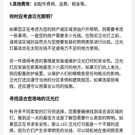
5.其他费用：
如配件费用、运费、税金等。
何时应考虑泛光照明？
如果您正在考虑为您的财产或区域添加户外照明，则需要考虑
一些事项。一是您的房产需要多少光线。在购买泛光灯之前，
请将该区域的自然光与您想要安装的照明类型进行比较。泛光
灯最适合在太阳光线不足或电力不足的地方使用。
另一件值得考虑的事情是安装或维护泛光灯时的安全性。泛光
灯应安装在距离地面至少六英尺的地方，如果它们向上发光，
则应配备防护装置，以保护人们的眼睛免受任何眩光的影响。
泛光灯还应遵守当地的分区条例和建筑规范，如果连接到电
线，还应遵守公用事业公司的指南。
寻找适合您场地的泛光灯
有许多不同类型的灯可供选择，您需要确保找到适合该区域的
灯。做到这一点的最佳方法是了解您需要什么类型的照明。如
果您正在寻求安全性，那么 LED 泛光灯可能是一个不错的选
择，因为它们产生非常明亮的光线，可以轻松地在夜间照亮黑