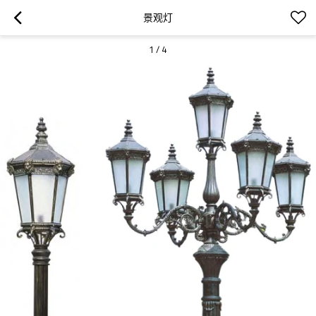
景观灯
1
/
4