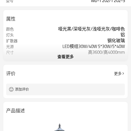
WD-T202/T202-5
型号
属性
哑光黑/深哑光灰/浅哑光灰/咖啡色
颜色
铝
灯头
钢化玻璃
扩散器
LED模组30W/40W 5*30W/5*40W
光源
高3600/高4000mm
尺寸
查看更多
IP55
知识产权
2700K/3000K/3500K/6500K
电汇
交流220V 50Hz
输入电压
评价
更多
Meawell/Moso/完成/Ledfriend/
电源供应商：
热镀锌钢管
灯杆
添加评价
产品描述