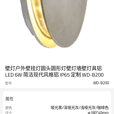
壁灯户外壁挂灯圆头圆形灯壁灯墙壁灯具铝
LED 6W 简洁现代风格铝 IP65 定制 WD-B200
WD-B200
型号
属性
哑光黑/深哑光灰/浅哑光灰/咖啡色
颜色
φ180*40mm
尺寸