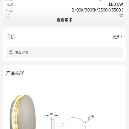
LED 6W
光源
2700K/3000K/3500K/6500K
电汇
80
拉
查看更多
铝
灯体
聚甲基丙烯酸甲酯
扩散器
交流220V 50HZ
输入电压
评价
更多
Meawell/Moso/完成/Ledfriend/
电源供应商
IP54
知识产权
添加评价
产品描述