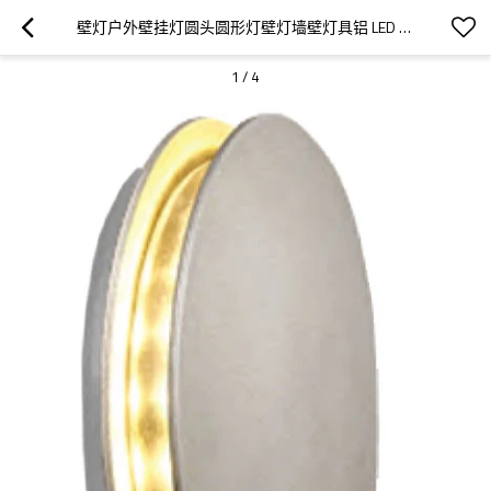
壁灯户外壁挂灯圆头圆形灯壁灯墙壁灯具铝 LED 6W 简洁现代风格铝 IP65 定制 WD-B200
1
/
4