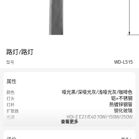
路灯/路灯
WD-L515
型号
属性
哑光黑/深哑光灰/浅哑光灰/咖啡色
颜色
铝+不锈钢
灯头
热镀锌钢管
灯杆
钢化玻璃
扩散器
HQI-E E27/E40 70W/150W/250W
光源
查看更多
NAV-T E27/E40
高8000mm
尺寸
IP55
知识产权