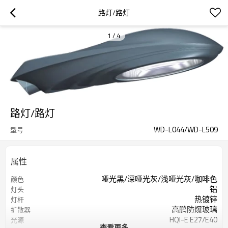
路灯/路灯
1
/
4
路灯/路灯
WD-L044/WD-L509
型号
属性
哑光黑/深哑光灰/浅哑光灰/咖啡色
颜色
铝
灯头
热镀锌
灯杆
高鹏防爆玻璃
扩散器
HQI-E E27/E40
光源
查看更多