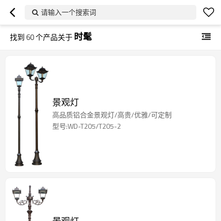
请输入一个搜索词
时髦
找到
60
个产品关于
景观灯
高品质铝合金景观灯/高贵/优雅/可定制
型号:WD-T205/T205-2